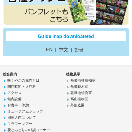
Guide map downloateted
EN
中文
한글
総合案内
植物展示
咲くやこの花館とは
熱帯雨林植物室
開館時間・入館料
熱帯花木室
アクセス
乾燥地植物室
館内設備
高山植物室
お食事・休憩
外部庭園
ミュージアムショップ
団体入館について
フラワーツアー
花とみどりの相談コーナー