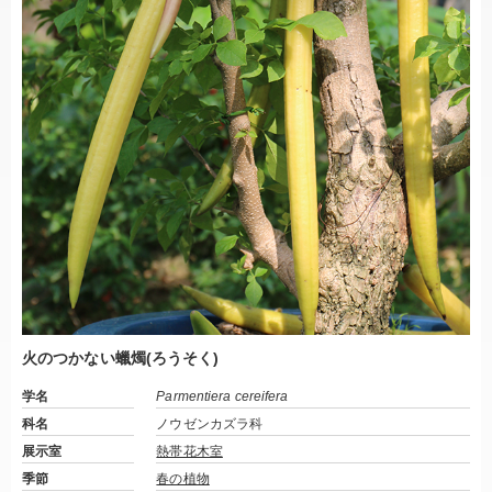
火のつかない蠟燭(ろうそく)
学名
Parmentiera cereifera
科名
ノウゼンカズラ科
展示室
熱帯花木室
季節
春の植物