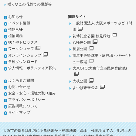
咲くやこの花館での撮影等
お知らせ
関連サイト
イベント情報
一般財団法人 大阪スポーツみどり財
植物MAP
団
植物図鑑
花博記念公園 鶴見緑地
咲くやトピックス
八幡屋公園
ワークショップ
長居公園
オンラインショップ
南港中央野球場・庭球場・バーベキ
各種ダウンロード
ュー広場
求人情報・ボランティア募集
大東GTG(大東市立市民体育館他)
よくあるご質問
大枝公園
お問い合わせ
よつば未来公園
安全・安心・環境の取り組み
プライバシーポリシー
広告掲載について
サイトマップ
大阪市の鶴見緑地内にある熱帯から乾燥地帯、高山、極地圏までの、地球上の