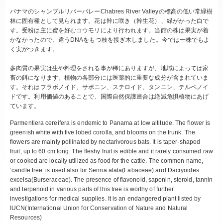
パナマのシャンブルリバーバレーChabres River Valleyの標高の低い常緑樹
林に固有種として見られます。花は幹に咲き（幹生花）、緑がかった白で
す。受粉は主に蜜を好むコウモリにより行われます。当館の株は果実が着
かなかったので、違うDNAをもつ枝を接ぎ木しました。今では一株でもよ
く実がつきます。
多肉質の果実は生や料理をされる事が稀にありますが、地域によっては家
畜の餌になります。植物の各部分には医薬的に重要な成分が含まれていま
す。それはフラボノイド、サポニン、ステロイド、タンニン、テルペノイ
ドです。利用価値のあることで、国際自然保護連合は絶滅危惧植物にあげ
ています。
Parmentiera cereifera is endemic to Panama at low altitude. The flower is
greenish white with five lobed corolla, and blooms on the trunk. The
flowers are mainly pollinated by nectarivorous bats. It is taper-shaped
fruit, up to 60 cm long. The fleshy fruit is edible and it rarely consumed raw
or cooked are locally utilized as food for the cattle. The common name,
‘candle tree’ is used also for Senna alata(Fabaceae) and Dacryoides
excelsa(Burseraceae). The presence of flavonoid, saponin, steroid, tannin
and terpenoid in various parts of this tree is worthy of further
investigations for medical supplies. It is an endangered plant listed by
IUCN(International Union for Conservation of Nature and Natural
Resources)