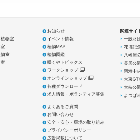
お知らせ
関連サイ
林植物室
イベント情報
一般財
木室
植物MAP
花博記
植物室
植物図鑑
八幡屋
物室
咲くやトピックス
長居公
園
ワークショップ
南港中
オンラインショップ
大東GT
各種ダウンロード
大枝公
求人情報・ボランティア募集
よつば
よくあるご質問
お問い合わせ
安全・安心・環境の取り組み
プライバシーポリシー
広告掲載について