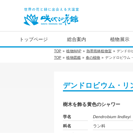
トップページ
総合案内
植物展示
TOP
植物MAP
熱帯雨林植物室
デンドロ
TOP
植物図鑑
春の植物
デンドロビウム
デンドロビウム・リ
樹木を飾る黄色のシャワー
学名
Dendrobium lindleyi
科名
ラン科