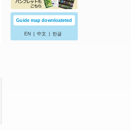
Guide map downloateted
EN
中文
한글