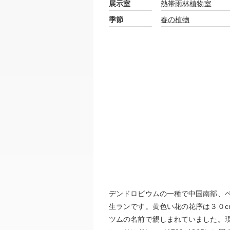
展示室
熱帯雨林植物室
季節
春の植物
デンドロビウムの一種で中国南部、
生ランです。黄色い花の花序は３０
ツムの名前で親しまれていました。