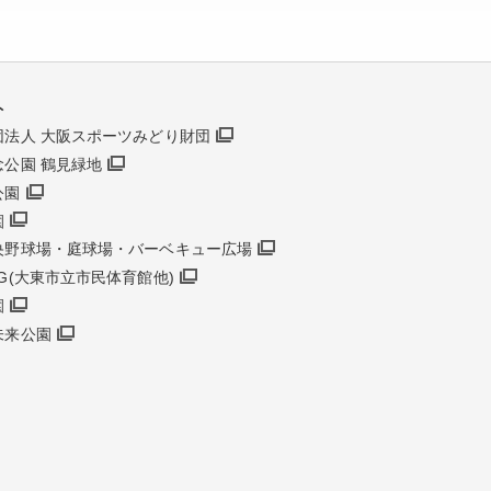
ト
団法人 大阪スポーツみどり財団
念公園 鶴見緑地
公園
園
央野球場・庭球場・バーベキュー広場
G(大東市立市民体育館他)
園
未来公園