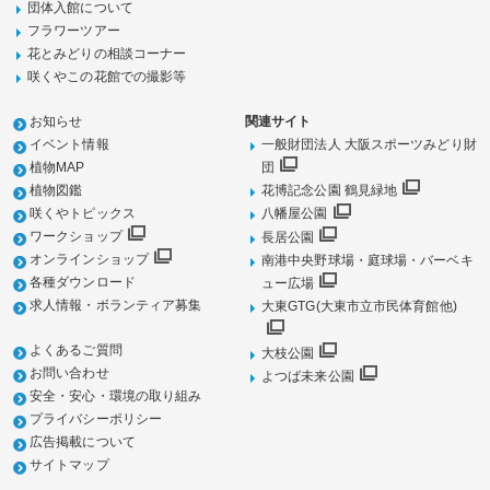
団体入館について
フラワーツアー
花とみどりの相談コーナー
咲くやこの花館での撮影等
お知らせ
関連サイト
イベント情報
一般財団法人 大阪スポーツみどり財
植物MAP
団
植物図鑑
花博記念公園 鶴見緑地
咲くやトピックス
八幡屋公園
ワークショップ
長居公園
オンラインショップ
南港中央野球場・庭球場・バーベキ
各種ダウンロード
ュー広場
求人情報・ボランティア募集
大東GTG(大東市立市民体育館他)
よくあるご質問
大枝公園
お問い合わせ
よつば未来公園
安全・安心・環境の取り組み
プライバシーポリシー
広告掲載について
サイトマップ