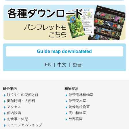
Guide map downloateted
EN
中文
한글
総合案内
植物展示
咲くやこの花館とは
熱帯雨林植物室
開館時間・入館料
熱帯花木室
アクセス
乾燥地植物室
館内設備
高山植物室
お食事・休憩
外部庭園
ミュージアムショップ