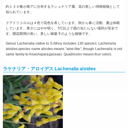
約１３０種が南アに分布するラシュナリア属、花の美しい球根植物として
知られています。
クアドリコロルは４色で花色を表しています。秋から春に活動、夏は休眠
しています。寒さにはやや弱く、5℃以上で霜の当たらない場所が安全で
す。開花期間の長い、美しい御菓子のような植物です。
Genus Lachenalia native to S.Africa includes 130 species. Lachenalia
aloides,species name aloides means “aloe-like”; though Lachenalia is not
same family to Aloe(Asparagaceae). Quadricolor means four colors.
ラケナリア・アロイデス Lachenalia aloides