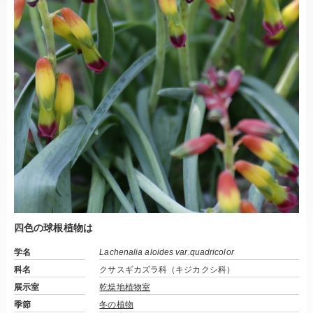
四色の球根植物は
学名
Lachenalia aloides var.quadricolor
科名
クサスギカズラ科（キジカクシ科）
展示室
乾燥地植物室
季節
冬の植物