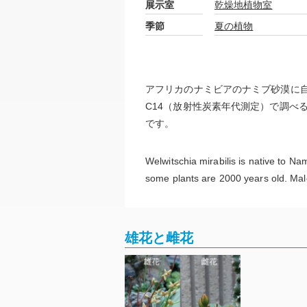
展示室
乾燥地植物室
季節
夏の植物
アフリカのナミビアのナミブ砂漠に
C14（放射性炭素年代測定）で調べ
です。
Welwitschia mirabilis is native to Na
some plants are 2000 years old. Male
雄花と雌花