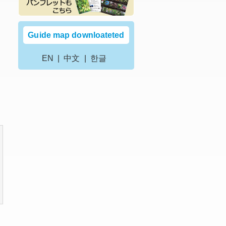
Guide map downloateted
EN
中文
한글