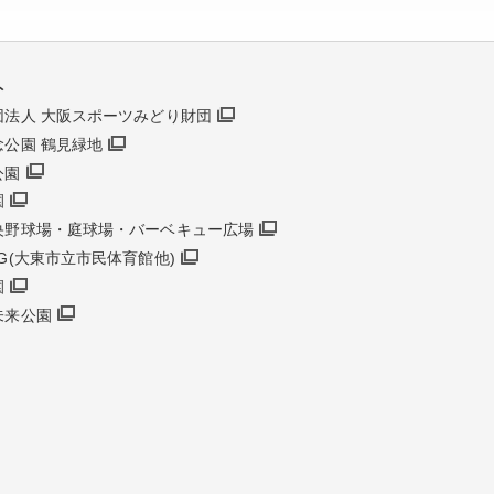
ト
団法人 大阪スポーツみどり財団
念公園 鶴見緑地
公園
園
央野球場・庭球場・バーベキュー広場
G(大東市立市民体育館他)
園
未来公園