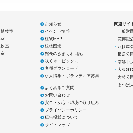
お知らせ
関連サイ
林植物室
イベント情報
一般財
木室
植物MAP
花博記
植物室
植物図鑑
八幡屋
物室
館長のきまぐれ日記
長居公
園
咲くやトピックス
南港中
各種ダウンロード
大東GT
求人情報・ボランティア募集
大枝公
よつば
よくあるご質問
お問い合わせ
安全・安心・環境の取り組み
プライバシーポリシー
広告掲載について
サイトマップ