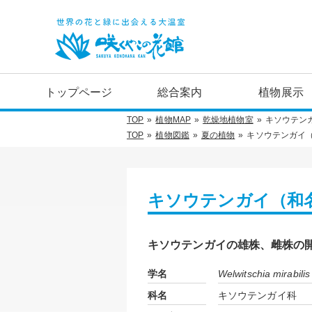
トップページ
総合案内
植物展示
TOP
植物MAP
乾燥地植物室
キソウテン
TOP
植物図鑑
夏の植物
キソウテンガイ
キソウテンガイ（和
キソウテンガイの雄株、雌株の
学名
Welwitschia mirabilis
科名
キソウテンガイ科