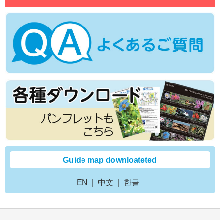
Guide map downloateted
EN
中文
한글