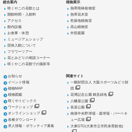
総合案内
植物展示
咲くやこの花館とは
熱帯雨林植物室
開館時間・入館料
熱帯花木室
アクセス
乾燥地植物室
館内設備
高山植物室
お食事・休憩
外部庭園
ミュージアムショップ
団体入館について
フラワーツアー
花とみどりの相談コーナー
咲くやこの花館での撮影等
お知らせ
関連サイト
イベント情報
一般財団法人 大阪スポーツみどり財
植物MAP
団
植物図鑑
花博記念公園 鶴見緑地
咲くやトピックス
八幡屋公園
ワークショップ
長居公園
オンラインショップ
南港中央野球場・庭球場・バーベキ
各種ダウンロード
ュー広場
求人情報・ボランティア募集
大東GTG(大東市立市民体育館他)