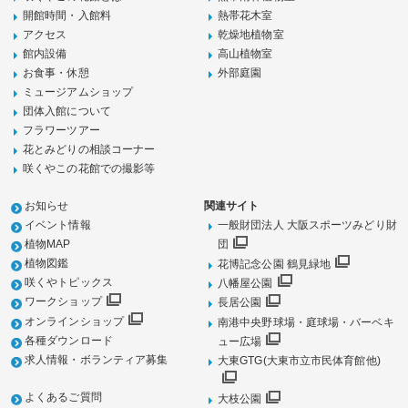
開館時間・入館料
熱帯花木室
アクセス
乾燥地植物室
館内設備
高山植物室
お食事・休憩
外部庭園
ミュージアムショップ
団体入館について
フラワーツアー
花とみどりの相談コーナー
咲くやこの花館での撮影等
お知らせ
関連サイト
イベント情報
一般財団法人 大阪スポーツみどり財
植物MAP
団
植物図鑑
花博記念公園 鶴見緑地
咲くやトピックス
八幡屋公園
ワークショップ
長居公園
オンラインショップ
南港中央野球場・庭球場・バーベキ
各種ダウンロード
ュー広場
求人情報・ボランティア募集
大東GTG(大東市立市民体育館他)
よくあるご質問
大枝公園