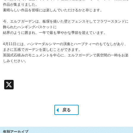
作品が集まりました。
素晴らしい作品を皆様には楽しんでいただけるかと存じます。
今、エルフガーデンは、板塀を描いた壁とフェンスそしてフラワースタンドに
飾られたハンギングバスケットに
結界のように囲まれ、一年で最も華やかな季節を迎えています。
4月11日には、ハンマーダルシマーの演奏とハーブティーのもてなしがあり、
まさに五感でガーデンを楽しむことができます。
英国式石積みのモニュメントを中心に、エルフガーデンで異空間の一時をお楽
しみください。
X
戻る
年別アーカイブ