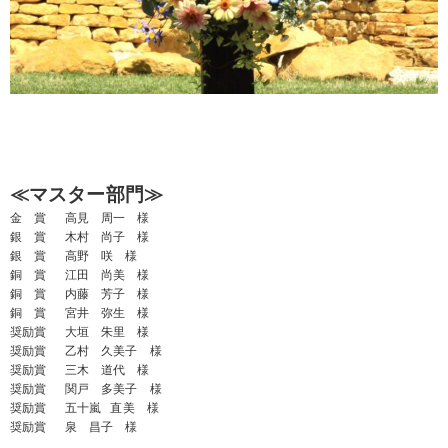
≪マスター部門≫
金 賞 高見 周一 様
銀 賞 木村 尚子 様
銀 賞 高野 咲 様
銅 賞 江田 尚美 様
銅 賞 内藤 芳子 様
銅 賞 宮井 弥生 様
奨励賞 大垣 朱里 様
奨励賞 乙村 久美子 様
奨励賞 三木 道代 様
奨励賞 関戸 多美子 様
奨励賞 五十嵐 直美 様
奨励賞 泉 昌子 様