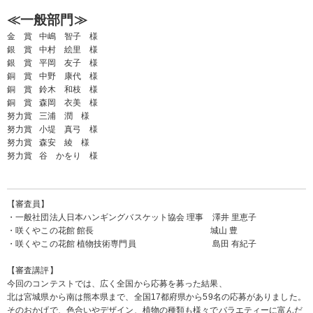
≪
一般部門≫
金 賞 中嶋 智子 様
銀 賞 中村 絵里 様
銀 賞 平岡 友子 様
銅 賞 中野 康代 様
銅 賞 鈴木 和枝 様
銅 賞 森岡 衣美 様
努力賞 三浦 潤 様
努力賞 小堤 真弓 様
努力賞 森安 綾 様
努力賞 谷 かをり 様
【審査員】
・一般社団法人日本ハンギングバスケット協会 理事 澤井 里恵子
・咲くやこの花館 館長 城山 豊
・咲くやこの花館 植物技術専門員 島田 有紀子
【審査講評】
今回のコンテストでは、広く全国から応募を募った結果、
北は宮城県から南は熊本県まで、全国17都府県から59名の応募がありました。
そのおかげで、色合いやデザイン、植物の種類も様々でバラエティーに富んだ