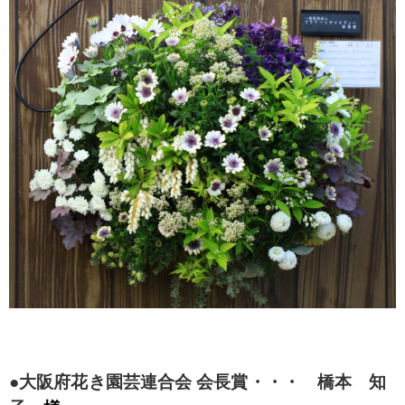
●大阪府花き園芸連合会 会長賞・・・ 橋本 知