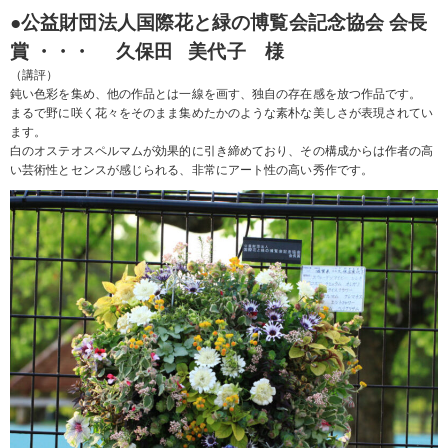
●公益財団法人国際花と緑の博覧会記念協会
会長
賞 ・・・ 久保田 美代子 様
（講評）
鈍い色彩を集め、他の作品とは一線を画す、独自の存在感を放つ作品です。
まるで野に咲く花々をそのまま集めたかのような素朴な美しさが表現されてい
ます。
白のオステオスペルマムが効果的に引き締めており、その構成からは作者の高
い芸術性とセンスが感じられる、非常にアート性の高い秀作です。