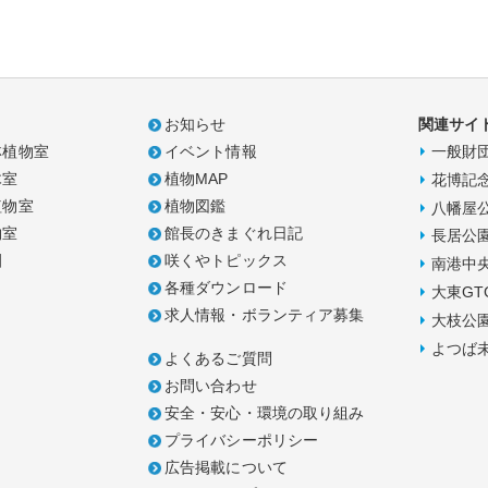
お知らせ
関連サイ
林植物室
イベント情報
一般財
木室
植物MAP
花博記
植物室
植物図鑑
八幡屋
物室
館長のきまぐれ日記
長居公
園
咲くやトピックス
南港中
各種ダウンロード
大東GT
求人情報・ボランティア募集
大枝公
よつば
よくあるご質問
お問い合わせ
安全・安心・環境の取り組み
プライバシーポリシー
広告掲載について