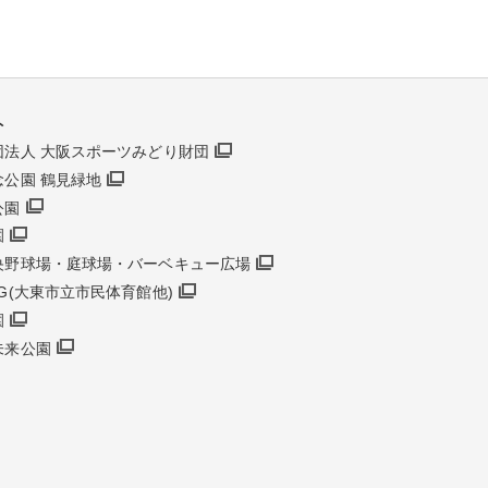
ト
団法人 大阪スポーツみどり財団
念公園 鶴見緑地
公園
園
央野球場・庭球場・バーベキュー広場
G(大東市立市民体育館他)
園
未来公園