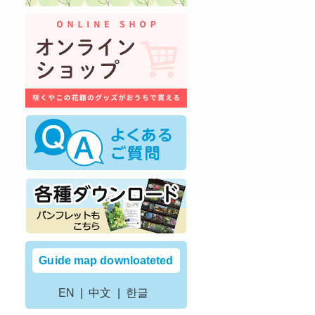
Guide map downloateted
EN
中文
한글