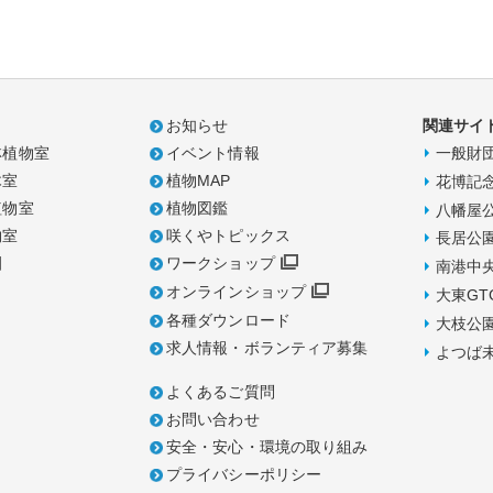
お知らせ
関連サイ
林植物室
イベント情報
一般財
木室
植物MAP
花博記
植物室
植物図鑑
八幡屋
物室
咲くやトピックス
長居公
園
ワークショップ
南港中
オンラインショップ
大東GT
各種ダウンロード
大枝公
求人情報・ボランティア募集
よつば
よくあるご質問
お問い合わせ
安全・安心・環境の取り組み
プライバシーポリシー