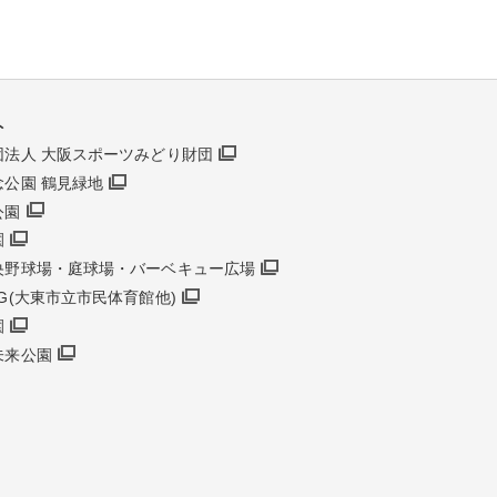
ト
団法人 大阪スポーツみどり財団
念公園 鶴見緑地
公園
園
央野球場・庭球場・バーベキュー広場
G(大東市立市民体育館他)
園
未来公園