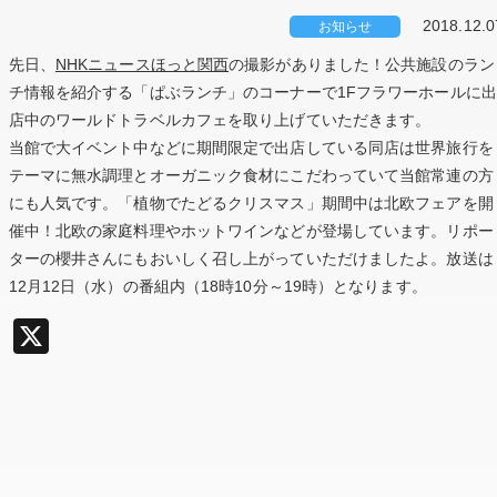
2018.12.0
お知らせ
先日、
NHKニュースほっと関西
の撮影がありました！公共施設のラン
チ情報を紹介する「ぱぶランチ」のコーナーで1Fフラワーホールに出
店中のワールドトラベルカフェを取り上げていただきます。
当館で大イベント中などに期間限定で出店している同店は世界旅行を
テーマに無水調理とオーガニック食材にこだわっていて当館常連の方
にも人気です。「植物でたどるクリスマス」期間中は北欧フェアを開
催中！北欧の家庭料理やホットワインなどが登場しています。リポー
ターの櫻井さんにもおいしく召し上がっていただけましたよ。放送は
12月12日（水）の番組内（18時10分～19時）となります。
X