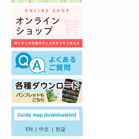
Guide map downloateted
EN
中文
한글