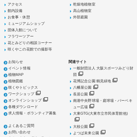
アクセス
乾燥地植物室
館内設備
高山植物室
お食事・休憩
外部庭園
ミュージアムショップ
団体入館について
フラワーツアー
花とみどりの相談コーナー
咲くやこの花館での撮影等
お知らせ
関連サイト
イベント情報
一般財団法人 大阪スポーツみどり財
植物MAP
団
植物図鑑
花博記念公園 鶴見緑地
咲くやトピックス
八幡屋公園
ワークショップ
長居公園
オンラインショップ
南港中央野球場・庭球場・バーベキ
各種ダウンロード
ュー広場
求人情報・ボランティア募集
大東GTG(大東市立市民体育館他)
よくあるご質問
大枝公園
お問い合わせ
よつば未来公園