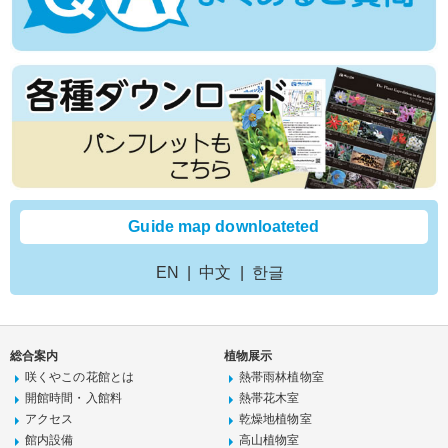
Guide map downloateted
EN
中文
한글
総合案内
植物展示
咲くやこの花館とは
熱帯雨林植物室
開館時間・入館料
熱帯花木室
アクセス
乾燥地植物室
館内設備
高山植物室