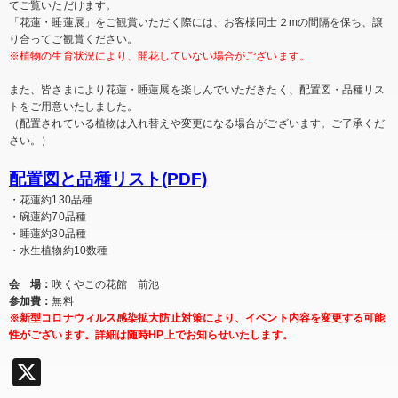
てご覧いただけます。
「花蓮・睡蓮展」をご観賞いただく際には、お客様同士２mの間隔を保ち、譲
り合ってご観賞ください。
※植物の生育状況により、開花していない場合がございます。
また、皆さまにより花蓮・睡蓮展を楽しんでいただきたく、配置図・品種リス
トをご用意いたしました。
（配置されている植物は入れ替えや変更になる場合がございます。ご了承くだ
さい。）
配置図と品種リスト(PDF)
・花蓮約130品種
・碗蓮約70品種
・睡蓮約30品種
・水生植物約10数種
会 場：
咲くやこの花館 前池
参加費：
無料
※新型コロナウィルス感染拡大防止対策により、イベント内容を変更する可能
性がございます。詳細は随時HP上でお知らせいたします。
X