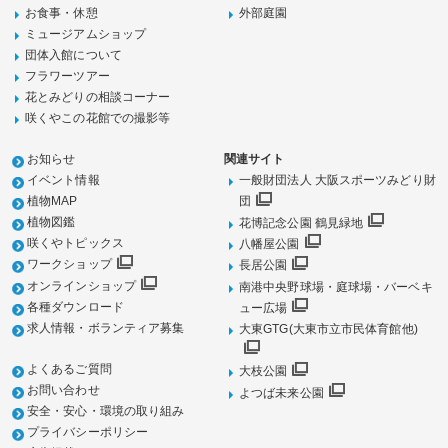
お食事・休憩
外部庭園
ミュージアムショップ
団体入館について
フラワーツアー
花とみどりの相談コーナー
咲くやこの花館での撮影等
お知らせ
関連サイト
イベント情報
一般財団法人 大阪スポーツみどり財
植物MAP
団
植物図鑑
花博記念公園 鶴見緑地
咲くやトピックス
八幡屋公園
ワークショップ
長居公園
オンラインショップ
南港中央野球場・庭球場・バーベキ
各種ダウンロード
ュー広場
求人情報・ボランティア募集
大東GTG(大東市立市民体育館他)
よくあるご質問
大枝公園
お問い合わせ
よつば未来公園
安全・安心・環境の取り組み
プライバシーポリシー