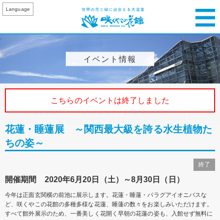
Language
イベント情報
こちらのイベントは終了しました
花蓮・睡蓮展 ～関西最大級を誇る水生植物た
ちの姿～
終了
開催期間 2020年6月20日（土）～8月30日（日）
今年は正面玄関横の前池に展示します。花蓮・睡蓮・パラグアイオニバスな
ど、咲くやこの花館の多種多様な花蓮、睡蓮の数々をお楽しみいただけます。
すべて館外展示のため、一番美しく花開く早朝の花蓮の姿も、入館せず無料に