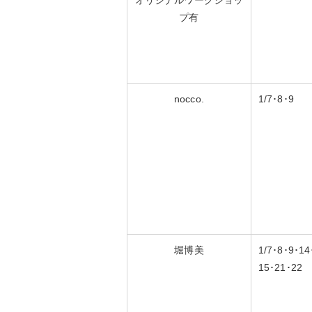
オリジナルワークショッ
プ有
nocco.
1/7･8･9
堀博美
1/7･8･9･14
15･21･22