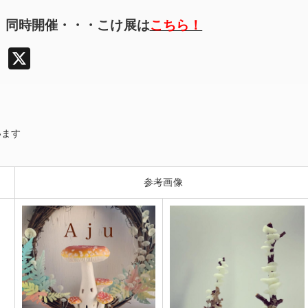
同時開催・・・こけ展は
こちら！
X
います
参考画像