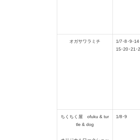
オガサワラミチ
1/7･8･9･14
15･20･21･
ちくちく屋
ofuku
& tur
1/8･9
tle &
dog