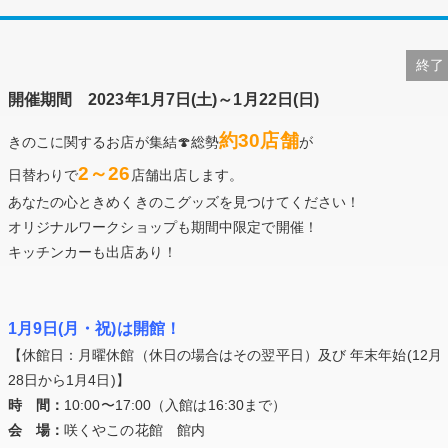
終了
開催期間 2023年1月7日(土)～1月22日(日)
約30店舗
きのこに関するお店が集結🍄総勢
が
2～26
日替わりで
店舗出店します。
あなたの心ときめくきのこグッズを見つけてください！
オリジナルワークショップも期間中限定で開催！
キッチンカーも出店あり！
1月9日(月・祝)は開館！
【休館日：月曜休館（休日の場合はその翌平日）及び 年末年始(12月
28日から1月4日)】
時 間：
10:00〜17:00（入館は16:30まで）
会 場：
咲くやこの花館 館内