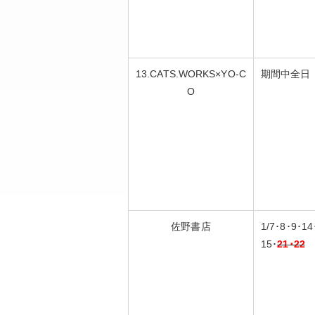
13.CATS.WORKS×YO-C
期間中全日
O
佐野書店
1/7･8･9･14
15･
21･22