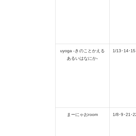
uyoga -きのことかえる
1/13･14･15
あるいはなにか-
まーにゃおroom
1/8･9･21･2