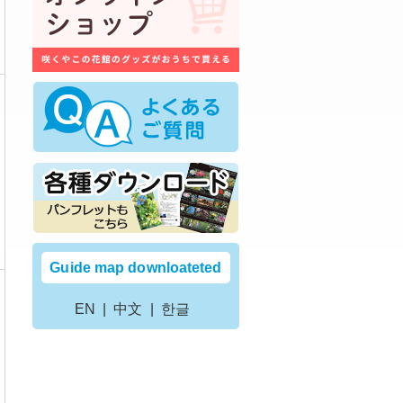
Guide map downloateted
EN
中文
한글