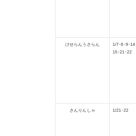
けせらんうさらん
1/7･8･9･14
15･21･22
さんりんしゃ
1/21･22