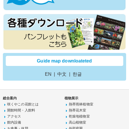
Guide map downloateted
EN
中文
한글
総合案内
植物展示
咲くやこの花館とは
熱帯雨林植物室
開館時間・入館料
熱帯花木室
アクセス
乾燥地植物室
館内設備
高山植物室
お食事・休憩
外部庭園