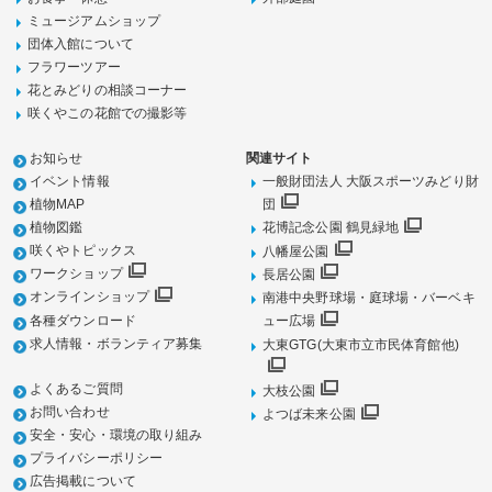
ミュージアムショップ
団体入館について
フラワーツアー
花とみどりの相談コーナー
咲くやこの花館での撮影等
お知らせ
関連サイト
イベント情報
一般財団法人 大阪スポーツみどり財
植物MAP
団
植物図鑑
花博記念公園 鶴見緑地
咲くやトピックス
八幡屋公園
ワークショップ
長居公園
オンラインショップ
南港中央野球場・庭球場・バーベキ
各種ダウンロード
ュー広場
求人情報・ボランティア募集
大東GTG(大東市立市民体育館他)
よくあるご質問
大枝公園
お問い合わせ
よつば未来公園
安全・安心・環境の取り組み
プライバシーポリシー
広告掲載について