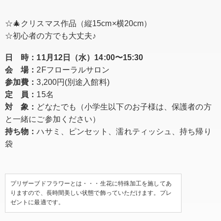
☆🎄クリスマス作品（縦15cm×横20cm）
☆初心者の方でも大丈夫♪
日 時：11月12日（水）14:00〜15:30
会 場：
2Fフローラルサロン
参加費：
3,200円
(別途入館料)
定 員：
15名
対 象：
どなたでも（小学生以下のお子様は、保護者の方
と一緒にご参加ください）
持ち物：
ハサミ、ピンセット、濡れティッシュ、持ち帰り
袋
プリザーブドフラワーとは・・・生花に特殊加工を施してあ
りますので、長時間美しい状態で飾っていただけます。プレ
ゼントに最適です。