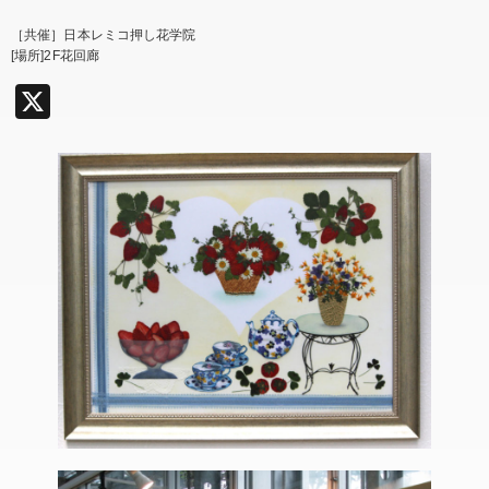
［共催］日本レミコ押し花学院
[場所]2F花回廊
X