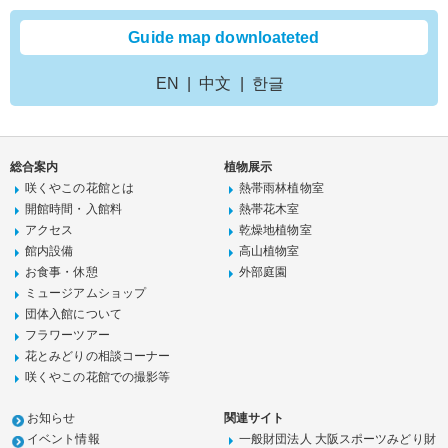
Guide map downloateted
EN
中文
한글
総合案内
植物展示
咲くやこの花館とは
熱帯雨林植物室
開館時間・入館料
熱帯花木室
アクセス
乾燥地植物室
館内設備
高山植物室
お食事・休憩
外部庭園
ミュージアムショップ
団体入館について
フラワーツアー
花とみどりの相談コーナー
咲くやこの花館での撮影等
お知らせ
関連サイト
イベント情報
一般財団法人 大阪スポーツみどり財