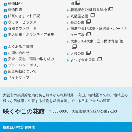
植物MAP
団
植物図鑑
花博記念公園 鶴見緑地
館長のきまぐれ日記
八幡屋公園
咲くやトピックス
長居公園
各種ダウンロード
南港中央野球場・庭球場・バーベキ
求人情報・ボランティア募集
ュー広場
大東GTG(大東市立市民体育館他)
よくあるご質問
お問い合わせ
大枝公園
安全・安心・環境の取り組み
よつば未来公園
プライバシーポリシー
広告掲載について
サイトマップ
大阪市の鶴見緑地内にある熱帯から乾燥地帯、高山、極地圏までの、地球上の
様々な気候帯に生育する植物を栽培展示している日本で最大の温室
咲くやこの花館
〒538-0036 大阪市鶴見区緑地公園2-163
鶴見緑地指定管理者