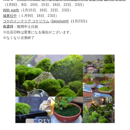
（1月8日、9日、10日、15日、16日、22日、23日）
With earth
（1月15日、16日、22日、
23日）
城東社中
（１月9日、16日、23日）
コケのインテリア コケリウム
/
Japorium®
（
1月23日
）
出店日
：期間中土日祝
※出店日時は変更になる場合がございます。
※なくなり次第終了