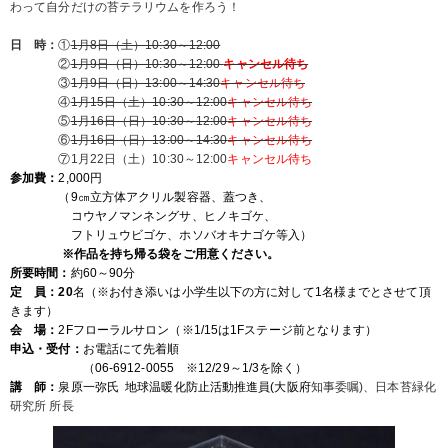
わって自分だけの苔テラリウムを作ろう！
日 時：
①
1月8日（土）10:30～12:00
②
1月9日（日）10:30～12:00
キャンセル待ち
③
1月9日（日）13:00～14:30
キャンセル待ち
④
1月15日（土）10:30～12:00
キャンセル待ち
⑤
1月16日（日）10:30～12:00
キャンセル待ち
⑥
1月16日（日）13:00～14:30
キャンセル待ち
⑦1月22日（土）10:30～12:00
キャンセル待ち
参加費：
2,000円
（9㎝立方体アクリル製容器、蓋つき、
コウヤノマンネングサ、ヒノキゴケ、
フトリュウビゴケ、ホソバオキナゴケ等入）
※作品を持ち帰る袋をご用意ください。
所要時間：
約60～90分
定 員：20
名（※お付き添いは小学生以下の方に対して1名様までとさせて頂
きます）
会 場：
2Fフローラルサロン（※1/15は1Fステージ前となります）
申込・受付：
お電話にて先着順
（06-6912-0055 ※12/29～1/3を除く）
講 師：
泉原一弥氏 地球温暖化防止活動推進員(大阪府
知事委嘱)、日本苔緑化
研究所 所長