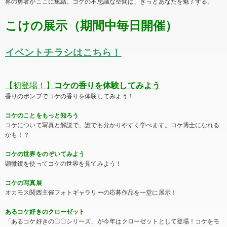
界の勇者がここに集結。コケの不思議な空間は、きっとあなたを魅了する。
こけの展示（期間中毎日開催）
イベントチラシはこちら！
【初登場！】
コケの香りを体験してみよう
香りのポンプでコケの香りを体験してみよう！
コケのことをもっと知ろう
コケについて写真と解説で、誰でも分かりやすく学べます。コケ博士になれる
かも！？
コケの世界をのぞいてみよう
顕微鏡を使ってコケの世界を見てみよう！
コケの写真展
オカモス関西主催フォトギャラリーの応募作品を一堂に展示！
あるコケ好きのクローゼット
「あるコケ好きの〇〇シリーズ」が今年はクローゼットとして登場！コケをモ