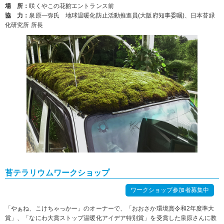
場 所：
咲くやこの花館エントランス前
協 力：
泉原一弥氏 地球温暖化防止活動推進員(大阪府知事委嘱)、日本苔緑
化研究所 所長
苔テラリウムワークショップ
ワークショップ参加者募集中
「やぁね、こけちゃっかー」のオーナーで、「おおさか環境賞令和2年度準大
賞」、「なにわ大賞ストップ温暖化アイデア特別賞」を受賞した泉原さんに教