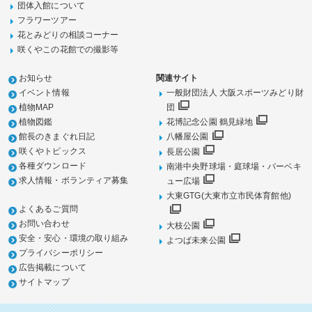
団体入館について
フラワーツアー
花とみどりの相談コーナー
咲くやこの花館での撮影等
お知らせ
関連サイト
イベント情報
一般財団法人 大阪スポーツみどり財
植物MAP
団
植物図鑑
花博記念公園 鶴見緑地
館長のきまぐれ日記
八幡屋公園
咲くやトピックス
長居公園
各種ダウンロード
南港中央野球場・庭球場・バーベキ
求人情報・ボランティア募集
ュー広場
大東GTG(大東市立市民体育館他)
よくあるご質問
お問い合わせ
大枝公園
安全・安心・環境の取り組み
よつば未来公園
プライバシーポリシー
広告掲載について
サイトマップ