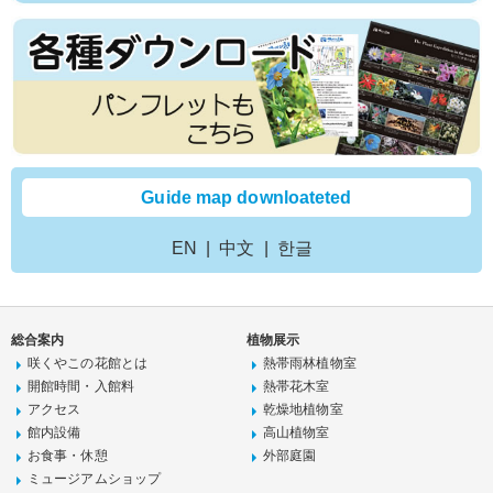
Guide map downloateted
EN
中文
한글
総合案内
植物展示
咲くやこの花館とは
熱帯雨林植物室
開館時間・入館料
熱帯花木室
アクセス
乾燥地植物室
館内設備
高山植物室
お食事・休憩
外部庭園
ミュージアムショップ