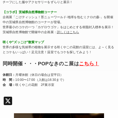
チーフにした服やアクセサリーをずらりと展示！
【コラボ】茨城県自然博物館コーナー
企画展「こけティッシュ！苔ニューワールド-地球を包むミクロの森-」を開催
中の茨城県自然博物館のコーナーが登場。
世界最小のコケの一つ「カゲロウゴケ」をはじめとする樹脂封入標本を展示！
茨城県自然博物館で開催中の企画展：
詳しくはこちら
咲くや”ズッこけ”散策マップ
世界の多様な気候帯の植物を展示する咲くやこの花館の温室には、よ～く見る
とコケもいっぱい！足元注意！温室でもコケを探してみよう！
同時開催・・・POPなきのこ展は
こちら！
休館日：
月曜休館（休日の場合は翌平日）
時 間：
10:00〜17:00（入館は16:30まで）
会 場：
咲くやこの花館 2F展示室
X