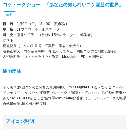
コケトークショー 「あなたの知らないコケ園芸の世界」
無料
日 時
：1月9日（日）13：00～(約60分)
場 所：
1Fフラワーホールステージ
司 会：
藤井久子氏（コケ歴約15年のライター、編集者）
ゲスト：
梶見聡氏（コケの生産者、江津苔生産者の会会長）
道盛正樹氏（コケ業界を約50年見守ってきた、岡山コケの会関西支部長）
内野敦明氏（コケのテラリウム作家「Mosslight-LED」の開発者）
協力団体
オカモス
(
岡山コケの会関西支部
)/
藤井久子/
Mosslight-LED
/
苔・なっこ
/
コケの
インテリア コケリウム
/
江津苔プロジェクト
/
城東社中
/
Japorium®
/
伊勢の苔玉や
さん
/
BAR
CHLO
/
苔こっこ
/
金木犀
/
With earth
/
蘚苔家
/
ミュージアムパーク茨城県
自然博物館
/
国立極地研究所
アイコン説明