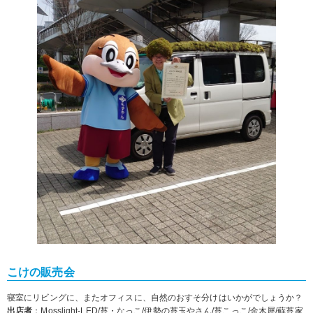
こけの販売会
寝室にリビングに、またオフィスに、自然のおすそ分けはいかがでしょうか？
出店者
：
Mosslight-LED
/
苔・なっこ/
伊勢の苔玉やさん
/
苔こっこ
/
金木犀
/
蘚苔家